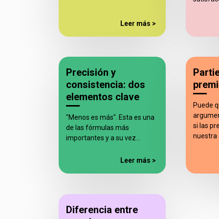
Leer más >
Precisión y
Parti
consistencia: dos
premi
elementos clave
Puede q
argumen
"Menos es más". Esta es una
si las p
de las fórmulas más
nuestra
importantes y a su vez…
Leer más >
Diferencia entre