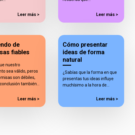
Leer más >
Leer más >
endo de
Cómo presentar
sas fiables
ideas de forma
natural
ue nuestro
to sea válido, peros
¿Sabías que la forma en que
remisas son débiles,
presentas tus ideas influye
 conclusión también…
muchísimo a la hora de…
Leer más >
Leer más >