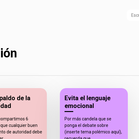
ión
spaldo de la
Evita el lenguaje
idad
emocional
 compartimos 6
Por más candela que se
s que cualquier buen
ponga el debate sobre
to de autoridad debe
(inserte tema polémico aquí),
r...
recuerda que…