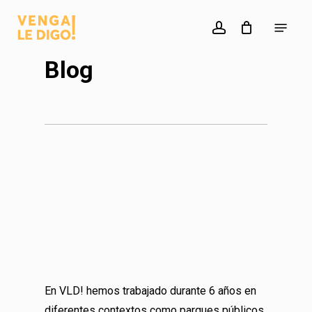
Skip
Menu
to
account
main
Blog
content
En VLD! hemos trabajado durante 6 años en
diferentes contextos como parques públicos,