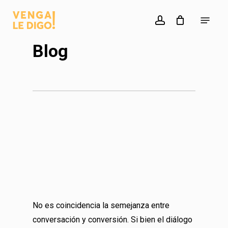
Skip
Menu
to
account
main
Blog
content
No es coincidencia la semejanza entre
conversación y conversión. Si bien el diálogo